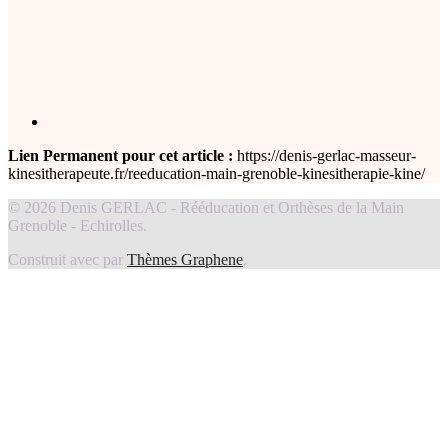
Lien Permanent pour cet article :
https://denis-gerlac-masseur-
kinesitherapeute.fr/reeducation-main-grenoble-kinesitherapie-kine/
© 2026 Denis GERLAC - Rééducation et Orthèses de la Main
Grenoble - Echirolles.
Construit avec
par
Thèmes Graphene
.